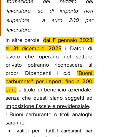
formazione del reddito del 
lavoratore, se di importo non 
superiore  a euro 200 per 
lavoratore.
In altre parole, 
dal 1° gennaio 2023 
al 31 dicembre 2023
 i Datori di 
lavoro che operano nel settore 
privato potranno riconoscere ai 
propri Dipendenti i c.d. 
"Buoni 
carburante" per importi fino a 200 
euro
 a titolo di beneficio aziendale, 
senza che questi siano soggetti ad 
imposizione fiscale e previdenziale
. 
I Buoni carburante o titoli analoghi 
saranno:
validi per 
 tutti i carburanti per 