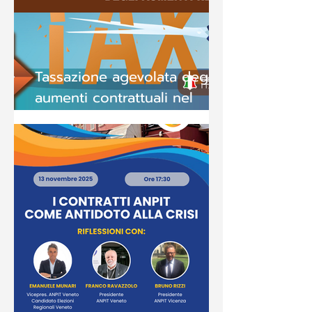
Tassazione agevolata degli
aumenti contrattuali nel
CCNL Concia, Pelli e Cuoio