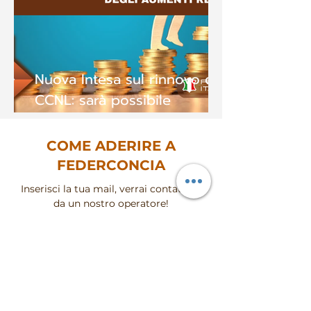
Nuova Intesa sul rinnovo del
CCNL: sarà possibile
riconoscere gli aumenti
retributivi in modo
COME ADERIRE A
scaglionato
FEDERCONCIA
Inserisci la tua mail, verrai contattato
da un nostro operatore!
Inserire mail
Invia